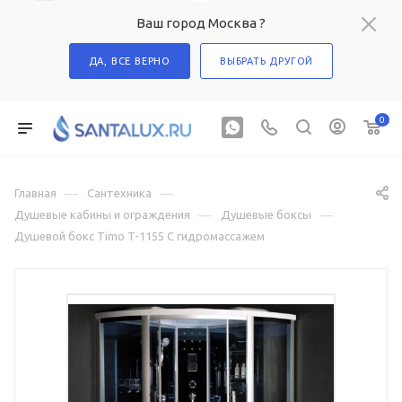
Ваш город Москва ?
ДА, ВСЕ ВЕРНО
ВЫБРАТЬ ДРУГОЙ
0
—
—
Главная
Сантехника
—
—
Душевые кабины и ограждения
Душевые боксы
Душевой бокс Timo T-1155 С гидромассажем