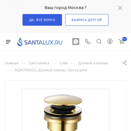
Ваш город Москва ?
ДА, ВСЕ ВЕРНО
ВЫБРАТЬ ДРУГОЙ
0
—
—
—
Главная
Сантехника
Слив
Донные клапаны
—
AQM7003GG Донный клапан, Glossy gold