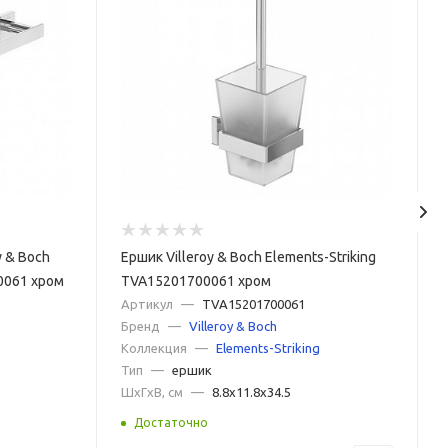
 & Boch
Ершик Villeroy & Boch Elements-Striking
0061 хром
TVA15201700061 хром
Артикул
—
TVA15201700061
Бренд
—
Villeroy & Boch
Коллекция
—
Elements-Striking
Тип
—
ершик
ШxГxВ, см
—
8.8x11.8x34.5
Достаточно