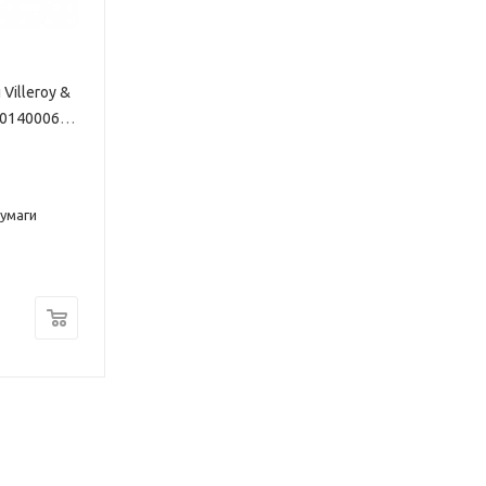
Villeroy &
201400061
умаги