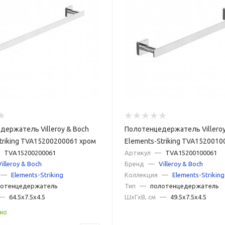
держатель Villeroy & Boch
Полотенцедержатель Villeroy
triking TVA15200200061 хром
Elements-Striking TVA1520010
TVA15200200061
Артикул
—
TVA15200100061
Villeroy & Boch
Бренд
—
Villeroy & Boch
—
Elements-Striking
Коллекция
—
Elements-Striking
лотенцедержатель
Тип
—
полотенцедержатель
—
64.5x7.5x4.5
ШxГxВ, см
—
49.5x7.5x4.5
но