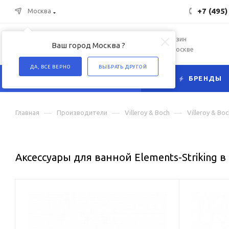
+7 (495)
Москва
Интернет-магазин
Ваш город Москва ?
сантехники в Москве
ДА, ВСЕ ВЕРНО
ВЫБРАТЬ ДРУГОЙ
КАТАЛОГ
БРЕНДЫ
—
—
—
Главная
Производители
Villeroy & Boch
Villeroy & Bo
Аксессуары для ванной Elements-Striking 