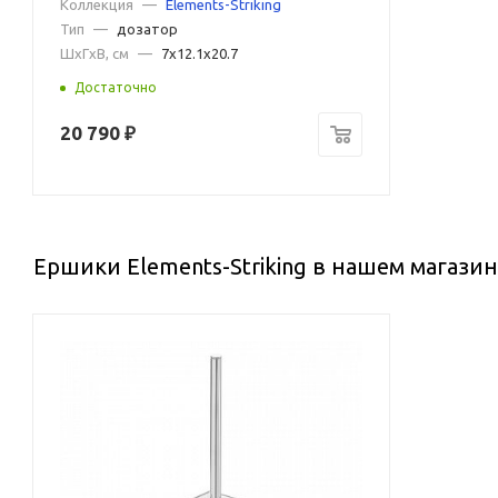
Коллекция
—
Elements-Striking
Тип
—
дозатор
ШxГxВ, см
—
7x12.1x20.7
Достаточно
20 790
₽
Ершики Elements-Striking в нашем магази