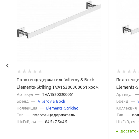
Полотенцедержатель Villeroy & Boch
Полотенце
Elements-Striking TVA15200300061 хром
Elements-S
Артикул
—
TVA15200300061
Артикул
—
Бренд
—
Villeroy & Boch
Бренд
—
Коллекция
—
Elements-Striking
Коллекция
Тип
—
полотенцедержатель
Тип
—
по
ШxГxВ, см
—
84.5x7.5x4.5
ШxГxВ, см
Достаточ