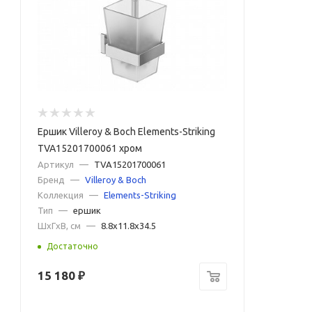
Ершик Villeroy & Boch Elements-Striking
TVA15201700061 хром
Артикул
—
TVA15201700061
Бренд
—
Villeroy & Boch
Коллекция
—
Elements-Striking
Тип
—
ершик
ШxГxВ, см
—
8.8x11.8x34.5
Достаточно
15 180
₽