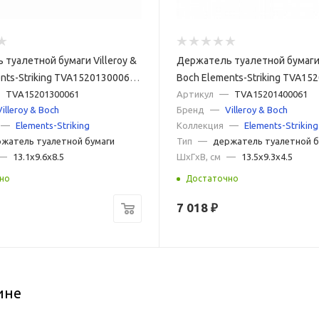
туалетной бумаги Villeroy &
Держатель туалетной бумаги 
nts-Striking TVA15201300061
Boch Elements-Striking TVA15
TVA15201300061
хром
Артикул
—
TVA15201400061
Villeroy & Boch
Бренд
—
Villeroy & Boch
—
Elements-Striking
Коллекция
—
Elements-Striking
жатель туалетной бумаги
Тип
—
держатель туалетной б
—
13.1x9.6x8.5
ШxГxВ, см
—
13.5x9.3x4.5
но
Достаточно
7 018
₽
ине