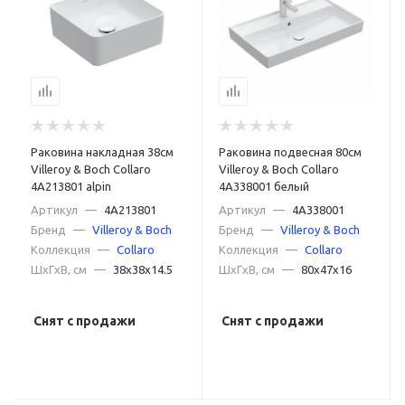
Раковина накладная 38см
Раковина подвесная 80см
Villeroy & Boch Collaro
Villeroy & Boch Collaro
4A213801 alpin
4A338001 белый
Артикул
—
4A213801
Артикул
—
4A338001
Бренд
—
Villeroy & Boch
Бренд
—
Villeroy & Boch
Коллекция
—
Collaro
Коллекция
—
Collaro
ШxГxВ, см
—
38x38x14.5
ШxГxВ, см
—
80x47x16
Снят с продажи
Снят с продажи