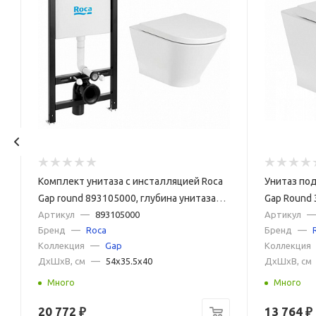
Комплект унитаза с инсталляцией Roca
Унитаз по
Gap round 893105000, глубина унитаза
Gap Round
54см, без клавиши в комплекте, с
Артикул
—
893105000
Артикул
—
Бренд
—
Roca
Бренд
—
микролифтом, безободковый,
Коллекция
—
Gap
Коллекция
быстросъемное
ДxШxВ, см
—
54x35.5x40
ДxШxВ, см
Много
Много
20 772
₽
13 764
₽