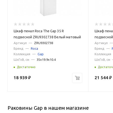
Шкаф пенал Roca The Gap 35 R
Шкаф пенал
подвесной ZRU9302738 Белый матовый
подвесной
Артикул
—
ZRU9302738
Артикул
—
Бренд
—
Roca
Бренд
—
Коллекция
—
Gap
Коллекция
ШxГxВ, см
—
35x19.9x10.4
ШxГxВ, см
Достаточно
Достаточ
18 939
₽
21 544
₽
Раковины Gap в нашем магазине