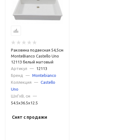
Раковина подвесная 54,5см
MonteBianco Castello Uno
12113 белый матовый
Артикул
—
12113
Бренд
—
Montebianco
Коллекция
—
Castello
Uno
ШxГxВ, см
—
54.5x36.5x12.5
Снят с продажи