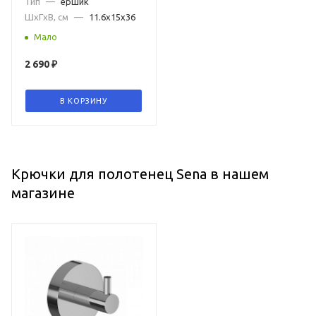
Тип
—
ершик
ШxГxВ, см
—
11.6x15x36
Мало
2 690
₽
В КОРЗИНУ
Крючки для полотенец Sena в нашем
магазине