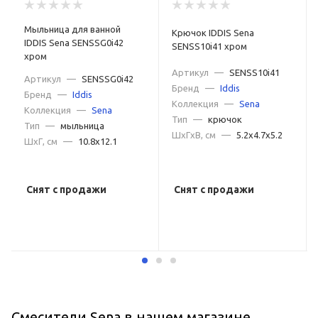
Мыльница для ванной
Крючок IDDIS Sena
IDDIS Sena SENSSG0i42
SENSS10i41 хром
хром
Артикул
—
SENSS10i41
Артикул
—
SENSSG0i42
Бренд
—
Iddis
Бренд
—
Iddis
Коллекция
—
Sena
Коллекция
—
Sena
Тип
—
крючок
Тип
—
мыльница
ШxГxВ, см
—
5.2x4.7x5.2
ШxГ, см
—
10.8x12.1
Снят с продажи
Снят с продажи
Смесители Sena в нашем магазине