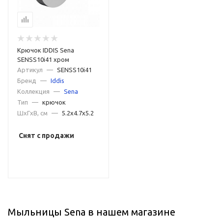
Крючок IDDIS Sena
SENSS10i41 хром
Артикул
—
SENSS10i41
Бренд
—
Iddis
Коллекция
—
Sena
Тип
—
крючок
ШxГxВ, см
—
5.2x4.7x5.2
Снят с продажи
Мыльницы Sena в нашем магазине