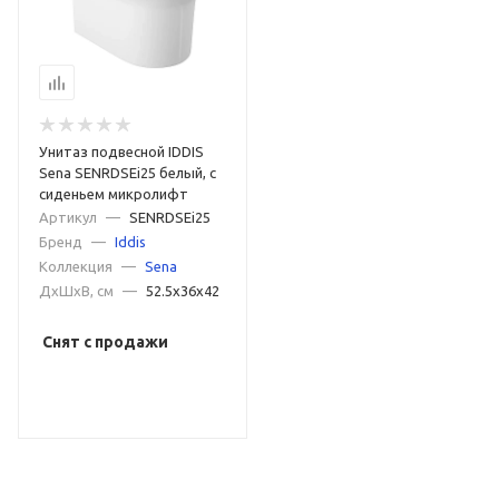
Унитаз подвесной IDDIS
Sena SENRDSEi25 белый, с
сиденьем микролифт
Артикул
—
SENRDSEi25
Бренд
—
Iddis
Коллекция
—
Sena
ДxШxВ, см
—
52.5x36x42
Снят с продажи