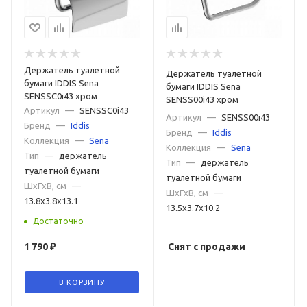
Держатель туалетной
Держатель туалетной
бумаги IDDIS Sena
бумаги IDDIS Sena
SENSSC0i43 хром
SENSS00i43 хром
Артикул
—
SENSSC0i43
Артикул
—
SENSS00i43
Бренд
—
Iddis
Бренд
—
Iddis
Коллекция
—
Sena
Коллекция
—
Sena
Тип
—
держатель
Тип
—
держатель
туалетной бумаги
туалетной бумаги
ШxГxВ, см
—
ШxГxВ, см
—
13.8x3.8x13.1
13.5x3.7x10.2
Достаточно
1 790
₽
Снят с продажи
В КОРЗИНУ