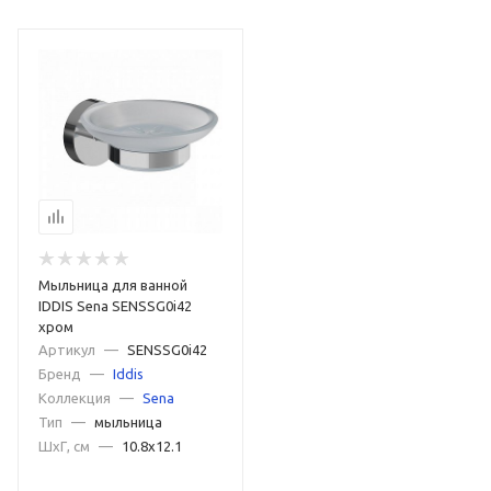
Мыльница для ванной
IDDIS Sena SENSSG0i42
хром
Артикул
—
SENSSG0i42
Бренд
—
Iddis
Коллекция
—
Sena
Тип
—
мыльница
ШxГ, см
—
10.8x12.1