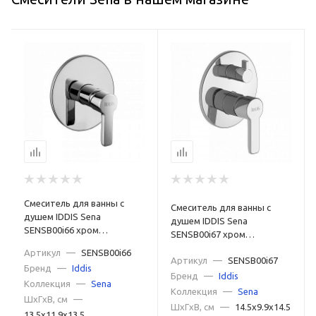
Смеситель для ванны с
Смеситель для ванны с
душем IDDIS Sena
душем IDDIS Sena
SENSB00i66 хром
SENSB00i67 хром
глянцевый
глянцевый
Артикул
—
SENSB00i66
Артикул
—
SENSB00i67
Бренд
—
Iddis
Бренд
—
Iddis
Коллекция
—
Sena
Коллекция
—
Sena
ШxГxВ, см
—
ШxГxВ, см
—
14.5x9.9x14.5
13.5x11.9x13.5