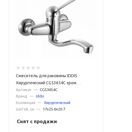
Смеситель для раковины IDDIS
Хирургический CG53654C хром
глянцевый
Артикул
—
CG53654C
Бренд
—
Iddis
Коллекция
—
Хирургический
ШxГxВ, см
—
17x25.6x20.7
Снят с продажи