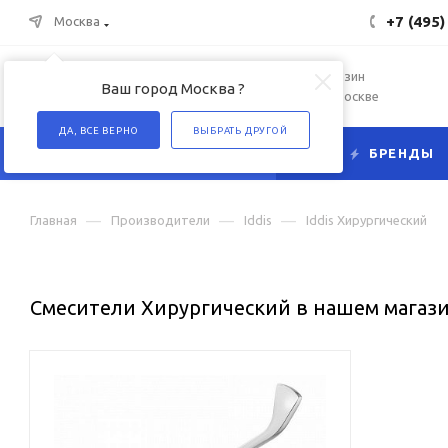
+7 (495)
Москва
Интернет-магазин
Ваш город Москва ?
сантехники в Москве
ДА, ВСЕ ВЕРНО
ВЫБРАТЬ ДРУГОЙ
КАТАЛОГ
БРЕНДЫ
—
—
—
Главная
Производители
Iddis
Iddis Хирургический
Смесители Хирургический в нашем магаз