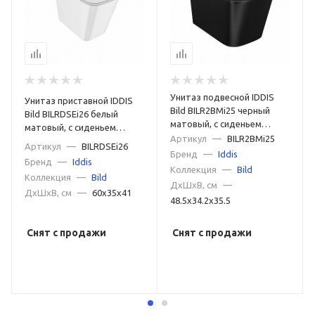
Унитаз подвесной IDDIS
Унитаз приставной IDDIS
Bild BILR2BMi25 черный
Bild BILRDSEi26 белый
матовый, с сиденьем
матовый, с сиденьем
микролифт
Артикул
—
BILR2BMi25
микролифт
Артикул
—
BILRDSEi26
Бренд
—
Iddis
Бренд
—
Iddis
Коллекция
—
Bild
Коллекция
—
Bild
ДxШxВ, см
—
ДxШxВ, см
—
60x35x41
48.5x34.2x35.5
Снят с продажи
Снят с продажи