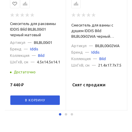
Смеситель для раковины
Смеситель для ванны с
IDDIS Bild BILBL00i01
душем IDDIS Bild
черный матовый
BILBL00i02WA черный
матовый
Артикул
—
BILBL00i01
Артикул
—
BILBL00i02WA
Бренд
—
Iddis
Бренд
—
Iddis
Коллекция
—
Bild
Коллекция
—
Bild
ШxГxВ, см
—
4.5x14.5x14.1
ШxГxВ, см
—
21.4x17.7x7.5
Достаточно
7 440
₽
Снят с продажи
В КОРЗИНУ