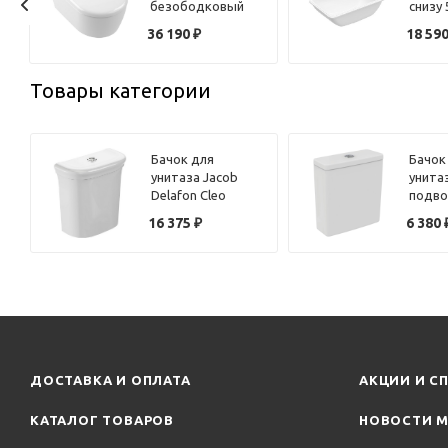
безободковый
снизу 
Villeroy & Boch
& Boc
36 190
₽
18 59
Skyla 5656CL01
51225
белый с сиденьем
микролифт
Товары категории
Бачок для
Бачок
унитаза Jacob
унита
Delafon Cleo
подвод
ETAC212-0 белый
Ideal 
16 375
₽
6 380
i.life
ДОСТАВКА И ОПЛАТА
АКЦИИ И С
КАТАЛОГ ТОВАРОВ
НОВОСТИ М