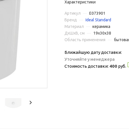
Характеристики
Артикул
—
E073901
Бренд
—
Ideal Standard
Материал
—
керамика
ДxШxВ, см
—
19x30x38
Область применения
—
бытова
Ближайшую дату доставки:
Уточняйте у менеджера
Стоимость доставки:
400
руб.