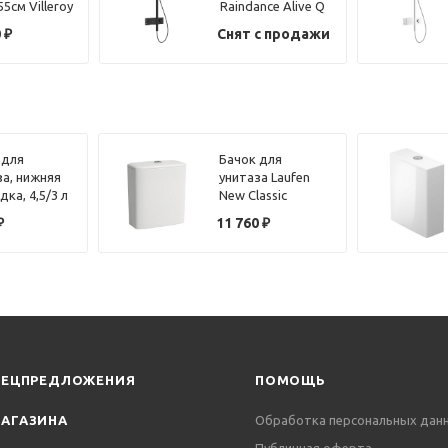
55см Villeroy
Raindance Alive Q
h Lunea
24580670 черный
0
₽
Снят с продажи
301 белый
матовый
 для
Бачок для
за, нижняя
унитаза Laufen
ка, 4,5/3 л
New Classic
Standard
8.2885.1.000.871.1
₽
11 760
₽
 S T473501
(подвод воды
сзади)
ПЕЦПРЕДЛОЖЕНИЯ
ПОМОЩЬ
АГАЗИНА
Обработка персональных дан
Публичная оферта