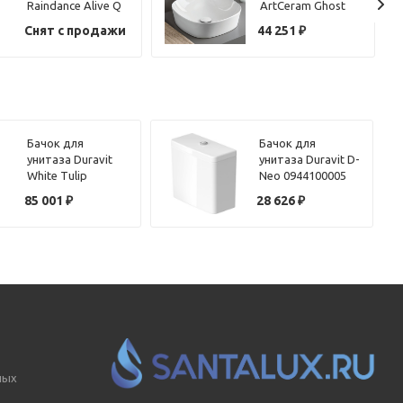
Raindance Alive Q
ArtCeram Ghost
24580000 хром
GHL001 белый
Снят с продажи
44 251
₽
Бачок для
Бачок для
унитаза Duravit
унитаза Duravit D-
White Tulip
Neo 0944100005
0933100005
белый,
85 001
₽
28 626
₽
белый,
подключение
подключение
снизу слева
слева
ных